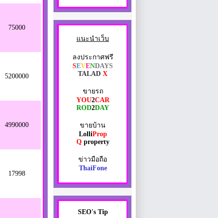
75000
แนะนำเว็บ
ลงประกาศฟรี
S
E
V
E
N
DAYS
TALAD
X
5200000
ขายรถ
YOU
2
CAR
ROD
2
DAY
4990000
ขายบ้าน
Lolli
Prop
Q
property
ข่าวมือถือ
ThaiFone
17998
SEO's Tip