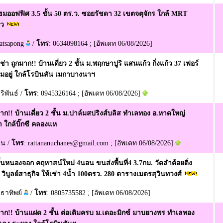
โฮมออฟฟิศ 3.5 ชั้น 50 ตร.ว. ซอยรัชดา 32 เขตจตุจักร ใกล้ MRT
าว
patsapong
/
โทร
: 0634098164 ; [อัพเดท 06/08/2026]
ช่า ถูกมาก!! บ้านเดี่ยว 2 ชั้น ม.พฤกษาปูริ แสนแก้ว กิ่งแก้ว 37 เฟอร์
มอยู่ ใกล้โรบินสัน เมกาบางนาฯ
ิริพันธ์ /
โทร
: 0945326164 ; [อัพเดท 06/08/2026]
าก!! บ้านเดี่ยว 2 ชั้น ม.ปาล์มสปริงส์บลิส ทำเลทอง อ.หาดใหญ่
 ใกล้บิ๊กซี คลองแห
มน /
โทร
: rattananuchanes@gmail.com ; [อัพเดท 06/08/2026]
้นหนองจอก คฤหาสน์ใหม่ 4นอน ขนส่งพื้นที่4 3.7กม. วัดลำต้อยติ่ง
 วิบูลย์สาธุกิจ ให้เช่า 4น้ำ 100ตรว. 280 ตารางเมตรสุวินทวงศ์
สุธาทิพย์
/
โทร
: 0805735582 ; [อัพเดท 06/08/2026]
าก!! บ้านแฝด 2 ชั้น ต่อเติมครบ ม.เดอะมิกซ์ มาบยางพร ทำเลทอง