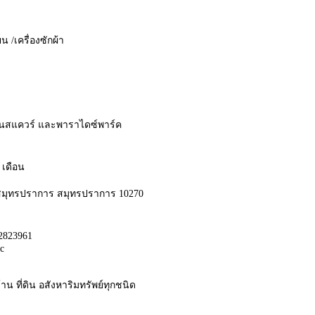
็น /เครื่องซักผ้า
ีคอนสแควร์ และพาราไดซ์พาร์ค
 เดือน
มืองสมุทรปราการ สมุทรปราการ 10270
42823961
Kc
าน ที่ดิน อสังหาริมทรัพย์ทุกชนิด