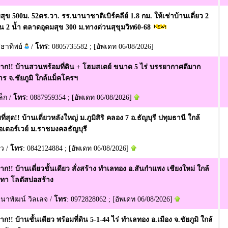
ุข 500ม. 52ตร.วา. รร.นานาชาติเบิร์คลีย์ 1.8 กม. ให้เช่าบ้านเดี่ยว 2
อน 2 น้ำ ตลาดอุดมสุข 300 ม.ทางด่วนสุขุมวิท60-68
สุธาทิพย์
/
โทร
: 0805735582 ; [อัพเดท 06/08/2026]
าก!! บ้านสวนพร้อมที่ดิน + โฮมสเตย์ ขนาด 5 ไร่ บรรยากาศดีมาก
ร จ.ชัยภูมิ ใกล้แม็คโครฯ
ล็ก /
โทร
: 0887959354 ; [อัพเดท 06/08/2026]
้มที่สุด!! บ้านเดี่ยวหลังใหญ่ ม.ภูมิสิริ คลอง 7 อ.ธัญบุรี ปทุมธานี ใกล้
อเตอร์เวย์ ม.ราชมงคลธัญบุรี
ิ๋ว /
โทร
: 0842124884 ; [อัพเดท 06/08/2026]
ก!! บ้านเดี่ยวชั้นเดียว สั่งสร้าง ทำเลทอง อ.สันกำแพง เชียงใหม่ ใกล้
ยทา โลตัสบ่อสร้าง
ธนาพัฒน์ วิลเลจ /
โทร
: 0972828062 ; [อัพเดท 06/08/2026]
ก!! บ้านชั้นเดียว พร้อมที่ดิน 5-1-44 ไร่ ทำเลทอง อ.เมือง จ.ชัยภูมิ ใกล้