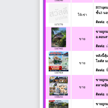
1168549
BTSอุดมส
ชั้น3 น
ให้เช่า
ติดต่อ
: 
1171770
ขายถูกม
อ.คอนสา
ขาย
ติดต่อ
: เ
1167443
หลังนี้คุ
โลตัส ม
ขาย
ติดต่อ
: จ
1167454
ขายถูกมา
ตลาดอุ๊
ขาย
ติดต่อ
: 
1166255
ขายถูกมา