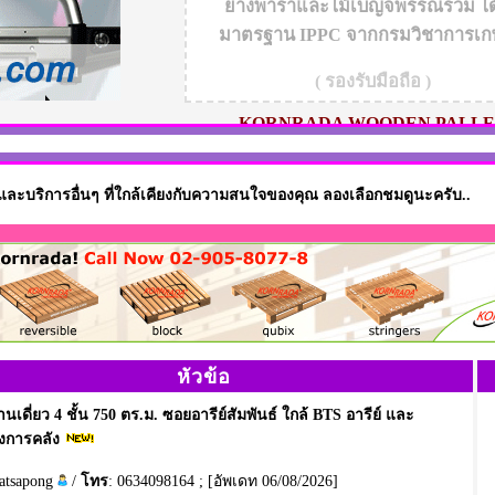
ยางพาราและไม้เบญจพรรณรวม ได้
มาตรฐาน IPPC จากกรมวิชาการเ
( รองรับมือถือ )
KORNRADA WOODEN PALLE
ค้าและบริการอื่นๆ ที่ใกล้เคียงกับความสนใจของคุณ ลองเลือกชมดูนะครับ..
หัวข้อ
้านเดี่ยว 4 ชั้น 750 ตร.ม. ซอยอารีย์สัมพันธ์ ใกล้ BTS อารีย์ และ
งการคลัง
patsapong
/
โทร
: 0634098164 ; [อัพเดท 06/08/2026]