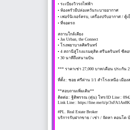
• ระเบียงวิวรถไฟฟ้า
• ห้องครัวมีปล่องควันระบายอากาศ
• เฟอร์นิเจอร์ครบ, เครื่องปรับอากาศ / ตู้เย
• ที่จอดรถ
สถานใกล้เคียง
• Jas Urban, the Connect
• โรงพยาบาลศิครินทร์
• 4 สถานีสู่โรงแรมดุสิต ศรีนครินทร์ ซ
• 30 นาทีถึงสนามบิน
*** ราคาเช่า 27,000 บาท/เดือน ประกัน 2
ที่ตั้ง:: ซอย ศรีด่าน 1/1 สําโรงเหนือ เ
**สอบถามเพิ่มเติม**
ติดต่อ:: ฐิติพรรณ (ตุ่น) โทร/ID Line:: 09
Link Line:: https://line.me/ti/p/3xFA1An8
#PL. Real Estate Broker
บริการรับฝากขาย / เช่า / จัดหา คอนโด บ้