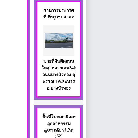
รายการประกาศ
ที่เพิ่งถูกชมล่าสุด
ขายที่ดินติดถนน
ใหญ่ หมายเลข340
ถนนบางบัวทอง-สุ
พรรณฯ ต.ละหาร
อ.บางบัวทอง
พื้นที่โฆษณาพิเศษ
อุตสาหกรรม
@สวัสดีมาร์เก็ต
(S2)