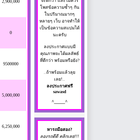
จะดีกว่า และไม่ควร
2,900,000
โพสข้อความซ้ำๆ กัน
ในปริมาณมากๆ
หลายๆ เว็บ อาจทำให้
เป็นข้อความสแปมได้
0
นะครับ
ลงประกาศแบบมี
คุณภาพจะได้ผลลัพธ์
ที่ดีกว่า พร้อมหรือยัง?
9500000
..ถ้าพร้อมแล้วลุย
เลย!..
ลงประกาศฟรี
sawasd
5,000,000
^_____^
6,250,000
หา
รถมือสอง
?
ลองรถดีดี คลิกเลย!!!