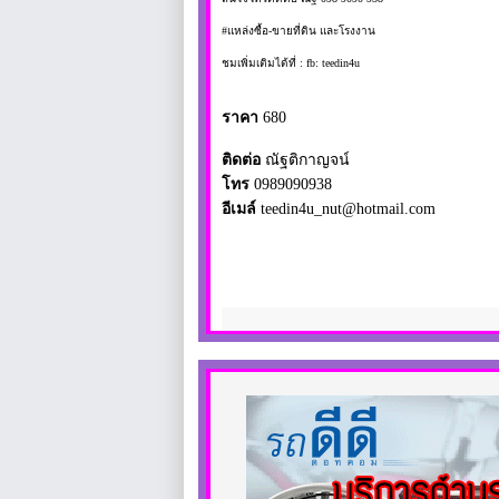
#แหล่งซื้อ-ขายที่ดิน และโรงงาน
ชมเพิ่มเติมได้ที่ : fb: teedin4u
ราคา
680
ติดต่อ
ณัฐติกาญจน์
โทร
0989090938
อีเมล์
teedin4u_nut@hotmail.com