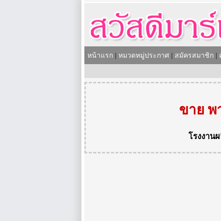
หน้าแรก
|
หมวดหมู่ประกาศ
|
สมัครสมาชิก
|
ขาย พา
โรงงานผ