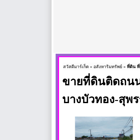
สวัสดีมาร์เก็ต
»
อสังหาริมทรัพย์
»
ที่ดิน ท
ขายที่ดินติดถ
บางบัวทอง-สุพ