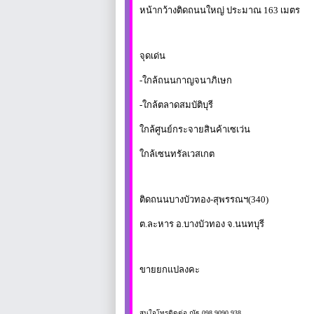
หน้ากว้างติดถนนใหญ่ ประมาณ 163 เมตร
จุดเด่น
-ใกล้ถนนกาญจนาภิเษก
-ใกล้ตลาดสมบัติบุรี
ใกล้ศูนย์กระจายสินค้าเซเว่น
ใกล้เซนทรัลเวสเกต
ติดถนนบางบัวทอง-สุพรรณฯ(340)
ต.ละหาร อ.บางบัวทอง จ.นนทบุรี
ขายยกแปลงคะ
สนใจโทรติดต่อ ณัฐ 098 9090 938