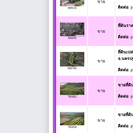
ขาย
ติดต่อ
: 
309135
ที่ดินรา
ขาย
ติดต่อ
: 
366042
ที่ดินเป
จ.นครป
ขาย
660766
ติดต่อ
: 
ขายที่ด
ขาย
ติดต่อ
: 
785062
ขายที่ด
ขาย
ติดต่อ
: 
785056