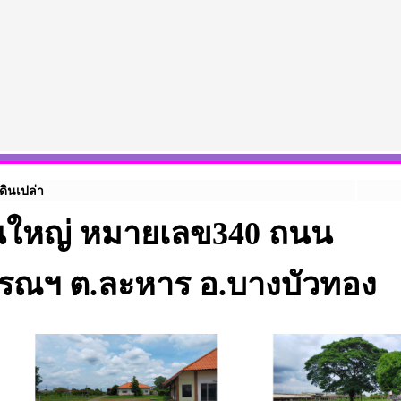
ี่ดินเปล่า
นนใหญ่ หมายเลข340 ถนน
รรณฯ ต.ละหาร อ.บางบัวทอง