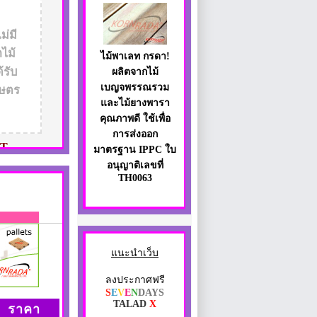
ม่มี
ไม้
ไม้พาเลท กรดา!
รับ
ผลิตจากไม้
เบญจพรรณรวม
กษตร
และไม้ยางพารา
คุณภาพดี ใช้เพื่อ
การส่งออก
T
มาตรฐาน IPPC ใบ
อนุญาติเลขที่
TH0063
แนะนำเว็บ
ลงประกาศฟรี
S
E
V
E
N
DAYS
TALAD
X
ราคา