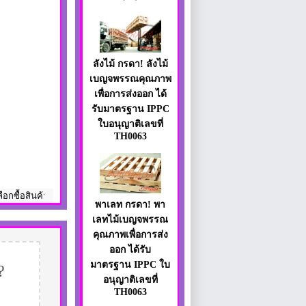
ลังไม้ กรดา! ลังไม้
เบญจพรรณคุณภาพ
เพื่อการส่งออก ได้
รับมาตรฐาน IPPC
ใบอนุญาติเลขที่
TH0063
าบริการบางประเภท เช่น สินค้าทางด้านกายภาพสำหรับผู้ชายผู้หญิงโดยเฉพาะ, ยาห
พาเลท กรดา! พา
เลทไม้เบญจพรรณ
คุณภาพเพื่อการส่ง
ออก ได้รับ
มาตรฐาน IPPC ใบ
?
อนุญาติเลขที่
TH0063