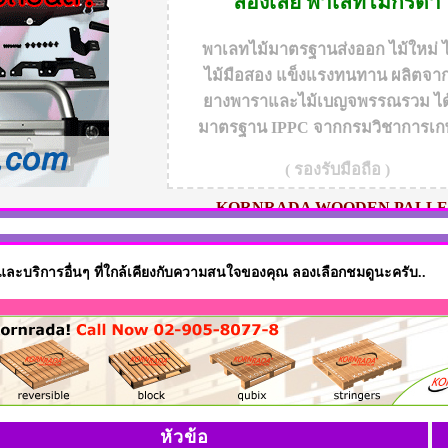
ลองเลย
พาเลทไม้กรดา
พาเลทไม้มาตรฐานส่งออก ไม้ใหม่ ไ
ไม้มือสอง แข็งแรงทนทาน ผลิตจาก
ยางพาราและไม้เบญจพรรณรวม ได้
มาตรฐาน IPPC จากกรมวิชาการเ
( รองรับมือถือ )
KORNRADA WOODEN PALLE
ค้าและบริการอื่นๆ ที่ใกล้เคียงกับความสนใจของคุณ ลองเลือกชมดูนะครับ..
หัวข้อ