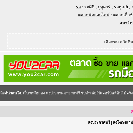
รถ
:
รถดีดี
,
ยูทูคาร์
,
รถทูเดย์
,
ตลาดนัดออนไลน์
:
ตลาดเอ็กซ์
สมาร์ท
เลือกชม สวัสดี
ลิงค์น่าสนใจ:
เว็บรถมือสอง
ลงประกาศขายรถฟรี
รับทำเฟอร์นิเจอร์บิลท์อินไม้จริง
ส
ลงประกาศฟรี
|
ลงโฆษณาฟร